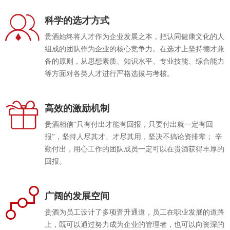
贵酒贵阳大曲系列
校园招聘
科学的选才方式
贵酒黔春酒系列
贵酒始终将人才作为企业发展之本，把认同健康文化的人
文创产品
组成的团队作为企业的核心竞争力。在选才上坚持德才兼
备的原则，从思想素质、知识水平、专业技能、综合能力
星贵系列
等方面对各类人才进行严格选拔与考核。
高效的激励机制
贵酒相信“只有付出才能有回报，只要付出就一定有回
报”，坚持人尽其才、才尽其用，坚决不搞论资排辈； 辛
勤付出，用心工作的团队成员一定可以在贵酒获得丰厚的
回报。
广阔的发展空间
贵酒为员工设计了多项晋升通道，员工在职业发展的道路
上，既可以通过努力成为企业的管理者，也可以向资深的