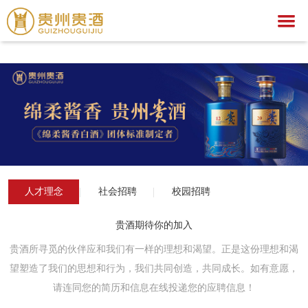
爱游戏,中国一站式爱游戏体育服务官网
爱游戏,中国一站式爱游戏体育服务官网
关于我们
爱游戏,中国一站式爱游戏体育服务官网
集团简介
产品中心
企业荣誉
公示公告
文化之旅
贵酒文化
爱游戏,中国一站式爱游戏体育服务官网
贵酒世家系列
人才理念
社会招聘
校园招聘
服务中心
宣传视频
行业动态
爱游戏,中国一站式爱游戏体育服务官网
社会公益
招聘中心
贵酒匠心
贵酒美文
贵酒樽系列
党团建设
招标公告
贵酒期待你的加入
贵酒所寻觅的伙伴应和我们有一样的理想和渴望。正是这份理想和渴
贵酒(金/红)系列
厂区旅游
中标公告
人才理念
望塑造了我们的思想和行为，我们共同创造，共同成长。如有意愿，
贵酒品系列
经营者信息
社会招聘
请连同您的简历和信息在线投递您的应聘信息！