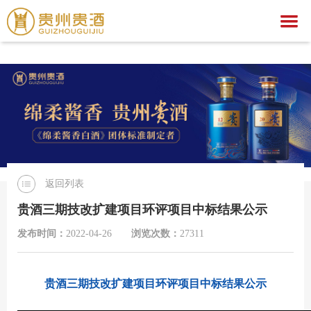
爱游戏,中国一站式爱游戏体育服务官网
爱游戏,中国一站式爱游戏体育服务官网
关于我们
爱游戏,中国一站式爱游戏体育服务官网
集团简介
产品中心
企业荣誉
公示公告
文化之旅
贵酒文化
爱游戏,中国一站式爱游戏体育服务官网
贵酒世家系列
返回列表
服务中心
宣传视频
行业动态
爱游戏,中国一站式爱游戏体育服务官网
社会公益
贵酒三期技改扩建项目环评项目中标结果公示
招聘中心
贵酒匠心
贵酒美文
贵酒樽系列
党团建设
招标公告
发布时间：
2022-04-26
浏览次数：
27311
贵酒(金/红)系列
厂区旅游
中标公告
人才理念
贵酒三期技改扩建项目环评项目中标结果公示
贵酒品系列
经营者信息
社会招聘