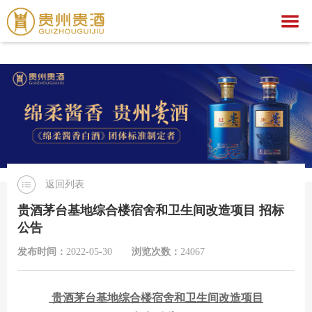
爱游戏,中国一站式爱游戏体育服务官网
爱游戏,中国一站式爱游戏体育服务官网
关于我们
爱游戏,中国一站式爱游戏体育服务官网
集团简介
产品中心
企业荣誉
公示公告
文化之旅
贵酒文化
爱游戏,中国一站式爱游戏体育服务官网
贵酒世家系列
返回列表
服务中心
宣传视频
行业动态
爱游戏,中国一站式爱游戏体育服务官网
社会公益
贵酒茅台基地综合楼宿舍和卫生间改造项目 招标
公告
招聘中心
贵酒匠心
贵酒美文
贵酒樽系列
党团建设
招标公告
发布时间：
2022-05-30
浏览次数：
24067
贵酒(金/红)系列
厂区旅游
中标公告
人才理念
贵酒品系列
经营者信息
社会招聘
贵酒茅台基地综合楼宿舍和卫生间改造项目