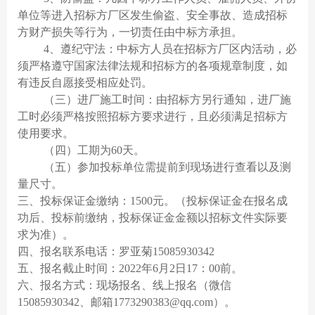
单位等进入招标方厂区发生偷
盗、安全事故、造成招标
方财产损失等行为，一切责任由中标方承担。
4、遵纪守法：中标方人员在招标方厂区内活动，必
须严格遵守国家法律法规和招标方的各项规章制度，如
有违反自愿接受相应处罚。
（三）进厂施工时间：由招标方另行通知，进厂施
工时必须严格按照招标方要求进行，且必须满足招标方
使用要求。
（四）工期为
60天。
（五）参加投标单位需提前到现场进行查看以及测
量尺寸。
三、投标保证金缴纳：
1500元。（投标保证金在报名成
功后、投标前缴纳，投标保证金金额以招标文件实际要
求为准）。
四、报名联系电话：罗亚菊
15085930342
五、报名截止时
间：
2022年
6
月
2
日
17：00前。
六、报名方式：现场报名、线上报名（微信
15085930342、邮箱1773290383@qq.com）。