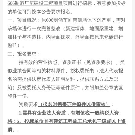
贵酒贵阳大曲系列
校园招聘
606制酒厂房建设工程项目
项目进行招标，有意参加投标
的单位可到按本公告要求报名。
贵酒黔春酒系列
一、
项目
概况：原606制酒车间南侧墙体下沉严重，需对
文创产品
该墙体进行一次完善整改（新建墙体、地圈梁重建、增
加柱子与构造柱、内墙面抹灰、外墙面按原来瓷砖进行
星贵系列
贴砖）。
二、报名要求：
持有效的营业执照、资质证书（见资质要求）、类
似业绩合同等相关材料原件、授权委托书（法人代表报
名的需提供法定代表人证明材料，提供联系方式及邮
箱）及被委托人身份证等证件原件，并附加盖公章的复
印件一份。
资质要求
（报名时携带证件原件以供审核）
：
1.需具有企业法人资质，有增值税一般纳税人资
格；2、投标单位具有建筑工程施工总承包三级或以上
资
质。