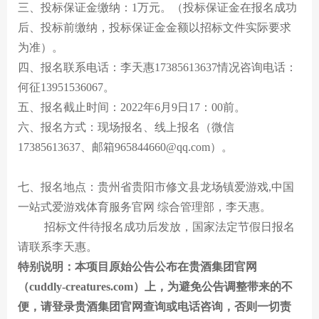
三、投标保证金缴纳：
1
万元。（投标保证金在报名成功
后、投标前缴纳，投标保证金金额以招标文件实际要求
为准）。
四、报名联系电话：李天惠17385613637情况咨询电话：
何征
13951536067
。
五、报名截止时间：202
2
年
6
月
9
日17：00前。
六、报名方式：现场报名
、线上报名（微信
17385613637、邮箱965844660@qq.com
）
。
七、
报名地点：贵州省贵阳市修文县龙场镇爱游戏,中国
一站式爱游戏体育服务官网 综合管理部，李天惠。
招标文件待报名成功后发放，国家法定节假日报名
请联系
李天惠
。
特别说明：本项目原始公告公布在
贵酒集团
官网
（cuddly-creatures.com）上，为避免公告调整带来的不
便，请登录
贵酒集团
官网
查询或电话咨询，否则一切责