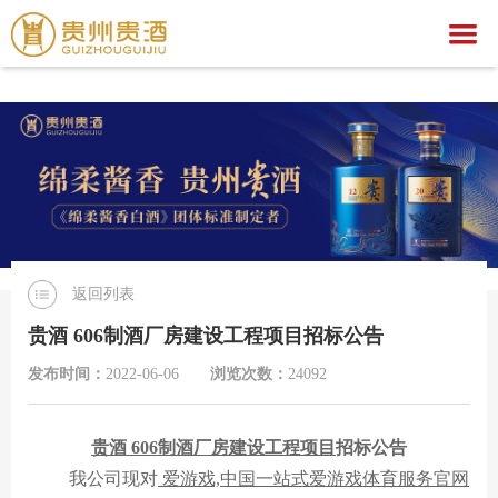
爱游戏,中国一站式爱游戏体育服务官网
爱游戏,中国一站式爱游戏体育服务官网
关于我们
爱游戏,中国一站式爱游戏体育服务官网
集团简介
产品中心
企业荣誉
公示公告
文化之旅
贵酒文化
爱游戏,中国一站式爱游戏体育服务官网
贵酒世家系列
返回列表
服务中心
宣传视频
行业动态
爱游戏,中国一站式爱游戏体育服务官网
社会公益
贵酒 606制酒厂房建设工程项目招标公告
招聘中心
贵酒匠心
贵酒美文
贵酒樽系列
党团建设
招标公告
发布时间：
2022-06-06
浏览次数：
24092
贵酒(金/红)系列
厂区旅游
中标公告
人才理念
贵酒
606
制酒厂房建设工程
项目
招标公告
贵酒品系列
经营者信息
社会招聘
我公司现对
爱游戏,中国一站式爱游戏体育服务官网