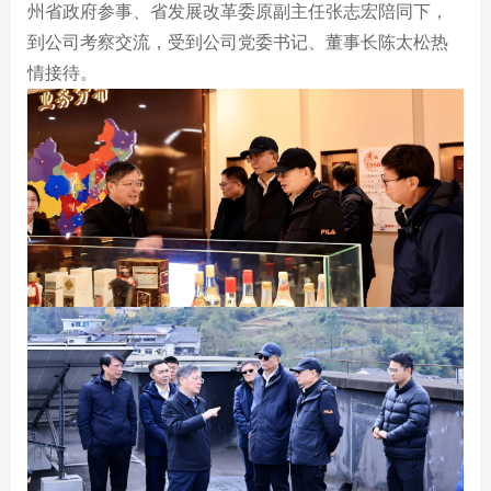
贵酒贵阳大曲系列
校园招聘
州省政府参事、省发展改革委原副主任张志宏陪同下，
到公司考察交流，受到公司党委书记、董事长陈太松热
贵酒黔春酒系列
情接待。
文创产品
星贵系列