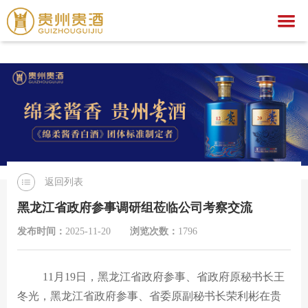
爱游戏,中国一站式爱游戏体育服务官网
爱游戏,中国一站式爱游戏体育服务官网
关于我们
爱游戏,中国一站式爱游戏体育服务官网
集团简介
产品中心
企业荣誉
公示公告
文化之旅
贵酒文化
爱游戏,中国一站式爱游戏体育服务官网
贵酒世家系列
返回列表
服务中心
宣传视频
行业动态
爱游戏,中国一站式爱游戏体育服务官网
社会公益
黑龙江省政府参事调研组莅临公司考察交流
招聘中心
贵酒匠心
贵酒美文
贵酒樽系列
党团建设
招标公告
发布时间：
2025-11-20
浏览次数：
1796
贵酒(金/红)系列
厂区旅游
中标公告
人才理念
11
月
19
日，黑龙江省政府参事、省政府原秘书长王
贵酒品系列
经营者信息
社会招聘
冬光，黑龙江省政府参事、省委原副秘书长
荣利彬在贵