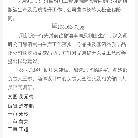
贵酒贵阳大曲系列
校园招聘
4月9日，洋河股份总工程师周新虎
带队到
公司调研
酿酒
生产
及品质提升
工作，公司董事长陈太松全程陪
贵酒黔春酒系列
同。
文创产品
周新虎一行先后
前往
酿酒车间及制曲生产，
深入调
星贵系列
研
公司
酿酒制曲
生产
工艺落实、陈品曲
及基酒品质，品
评公司轮次
酒及成品酒，并针对品质提升以及工艺改善
提出指导建议
。
公司总经理助理朱建猛、酿造总监杨建军、酿造部
负责人王超、酒体设计中心负责人金红兵及相关部门人
员陪同调研。
|
文图
吴元梅
|
编辑
涂友鹏
一审
|
宋玲
二审
|
黄荣
三审
|
王超