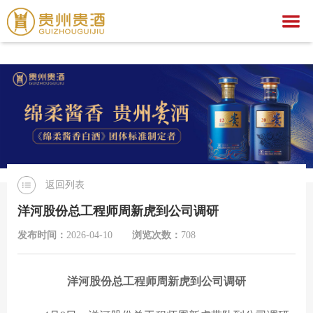
爱游戏,中国一站式爱游戏体育服务官网
爱游戏,中国一站式爱游戏体育服务官网
关于我们
爱游戏,中国一站式爱游戏体育服务官网
集团简介
产品中心
企业荣誉
公示公告
文化之旅
贵酒文化
爱游戏,中国一站式爱游戏体育服务官网
贵酒世家系列
返回列表
服务中心
宣传视频
行业动态
爱游戏,中国一站式爱游戏体育服务官网
社会公益
洋河股份总工程师周新虎到公司调研
招聘中心
贵酒匠心
贵酒美文
贵酒樽系列
党团建设
招标公告
发布时间：
2026-04-10
浏览次数：
708
贵酒(金/红)系列
厂区旅游
中标公告
人才理念
洋河股份总工程师
周新虎到
公司
调研
贵酒品系列
经营者信息
社会招聘