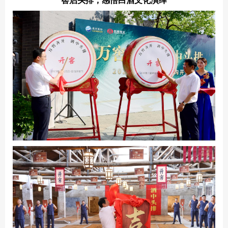
窖启头排，感悟白酒文化演绎