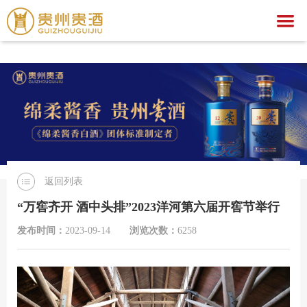
爱游戏,中国一站式爱游戏体育服务官网
爱游戏,中国一站式爱游戏体育服务官网
关于我们
爱游戏,中国一站式爱游戏体育服务官网
集团简介
产品中心
企业荣誉
公示公告
文化之旅
贵酒文化
爱游戏,中国一站式爱游戏体育服务官网
贵酒世家系列
返回列表
服务中心
宣传视频
行业动态
爱游戏,中国一站式爱游戏体育服务官网
社会公益
“万窖齐开 酒中头排”2023洋河第六届开窖节举行
招聘中心
贵酒匠心
贵酒美文
贵酒樽系列
党团建设
招标公告
发布时间：
2023-09-14
浏览次数：
6258
贵酒(金/红)系列
厂区旅游
中标公告
人才理念
贵酒品系列
经营者信息
社会招聘