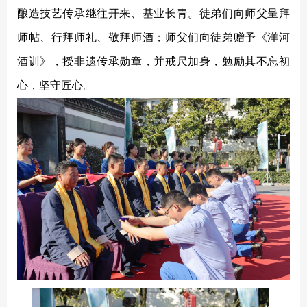
酿造技艺传承继往开来、基业长青。徒弟们向师父呈拜
师帖、行拜师礼、敬拜师酒；师父们向徒弟赠予《洋河
酒训》，授非遗
传承勋章，并戒尺加身，勉励其不忘初
心，坚守匠心。