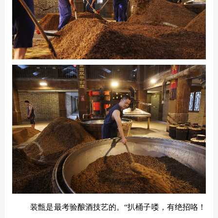
装甑是最考验酿酒技艺的。
“扒桶子喽，有绝招咯！