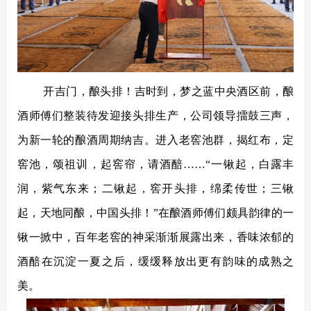
开吉门，酿头排！吉时到，梦之蓝中央酒区前，酿
酒师傅们整装待发迎接头排生产，公司领导擂鼓三声，
为新一轮的酿酒周期纳吉。进入老窖池群，揭红布，定
窖池，颂祖训，起窖帘，请酒醅
……“一锹起，白露丰
润，紫气东来；二锹起，窖开头排，绵柔传世；三锹
起，天地同酿，中国头排！”在酿酒师傅们颇具韵律的一
锹一掀中，百年老窖的神采渐渐展露出来，香味浓郁的
酒醅在沉淀一夏之后，缓缓释放出更有韵味的成熟之
美。