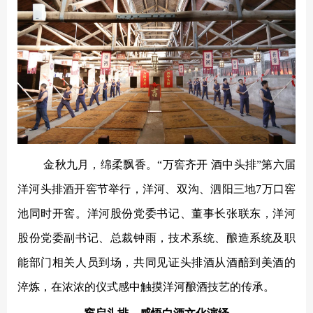
贵酒贵阳大曲系列
校园招聘
贵酒黔春酒系列
文创产品
星贵系列
金秋九月，绵柔飘香。
“万窖齐开 酒中头排”第六届
洋河头排酒开窖节举行，洋河、双沟、泗阳三地7万口窖
池同时开窖。洋河股份党委书记、董事长张联东，洋河
股份党委副书记、总裁钟雨，技术系统、酿造系统及职
能部门相关人员到场，共同见证头排酒从酒醅到美酒的
淬炼，在浓浓的仪式感中触摸洋河酿酒技艺的传承。