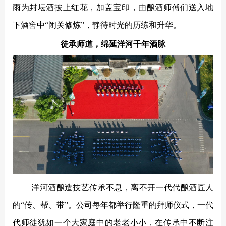
雨为封坛酒披上红花，加盖宝印，由酿酒师傅们送入地
下酒窖中
“闭关修炼”，静待时光的历练和升华。
徒承师道，绵延洋河千年酒脉
洋河酒酿造技艺传承不息
，离不开一代代酿酒匠人
的“传、帮、带”。公司每年都举行
隆重的拜师仪式，
一代
代师徒犹如一个大家庭中的老老小小，在传承中不断注