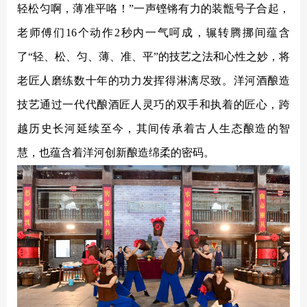
轻松匀啊，薄准平咯！”一声铿锵有力的装甑号子合起，
老师傅们16个动作2秒内一气呵成，辗转腾挪间蕴含
了“轻、松、匀、薄、准、平”的技艺之法和心性之妙，将
老匠人磨练数十年的功力发挥得淋漓尽致。洋河酒酿造
技艺通过一代代酿酒匠人灵巧的双手和执着的匠心，跨
越历史长河延续至今，其间传承着古人生态酿造的智
慧，也蕴含着洋河创新酿造绵柔的密码。