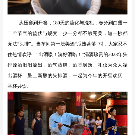
从压窖到开窖，
180天的蕴化与洗礼，春分到白露十
二个节气的蛰伏与蜕变，少一分都不够完美，短一秒都
无法“头排”。当车间第一坛美酒“瓜熟蒂落”时，大家忍不
住热情欢呼：“出酒喽！淌好酒咯！”涓滴珍贵的2023年头
排原酒汩汩流出，酒气蒸腾，酒香飘逸。礼仪为众人端
出酒杯，呈上新酿的头排酒，一起为今年的开窖欢庆，
举杯共饮。