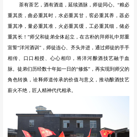
茶有茶艺，酒有酒道，延续酒脉，师徒同心。“粮必
重其质，曲必重其时，水必重其甘，窖必重其养，器必
重其净，量必重其准，火必重其缓，工必重其细，储必
重其长！”师父和徒弟全体起立，在古朴的拜师礼中郑重
宣誓“洋河酒训”，师徒连心、齐头并进，通过师徒的手手
相传、口口相授、心心相印，将洋河酿酒技艺融于血
脉。徒弟们历经数十年如一日的“修炼”，再实现到师父的
角色转换，诠释师道传承的价值与意义，推动酿酒技艺
薪火不绝，匠人精神代代相承。