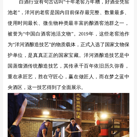
白酒行业有句古话叫
“千年老窖万年糟，好酒全凭窖
池老”，洋河的老窖是国内目前保存最完整、数量最多、
使用时间最长、微生物种类最丰富的酿酒窖池群之一，
被誉为“中国白酒窖池活文物”。2019年，这些老窖池作
为“洋河酒酿造技艺”的物质载体，正式入选了国家文物保
护单位，是真真正正的国家宝藏。洋河酒酿造技艺是中
国蒸馏酒传统酿造技艺，其传承千百年依旧历久弥香，
重在承匠艺，胜在守匠心，赢在做匠人，而在梦之蓝中
央酒区，这一技艺得到了全面展示。