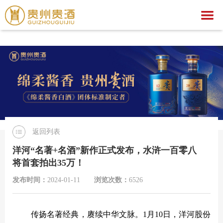
爱游戏,中国一站式爱游戏体育服务官网
爱游戏,中国一站式爱游戏体育服务官网
关于我们
爱游戏,中国一站式爱游戏体育服务官网
集团简介
产品中心
企业荣誉
公示公告
文化之旅
贵酒文化
爱游戏,中国一站式爱游戏体育服务官网
贵酒世家系列
返回列表
服务中心
宣传视频
行业动态
爱游戏,中国一站式爱游戏体育服务官网
社会公益
洋河“名著+名酒”新作正式发布，水浒一百零八
将首套拍出35万！
招聘中心
贵酒匠心
贵酒美文
贵酒樽系列
党团建设
招标公告
发布时间：
2024-01-11
浏览次数：
6526
贵酒(金/红)系列
厂区旅游
中标公告
人才理念
贵酒品系列
经营者信息
社会招聘
传扬名著经典，赓续中华文脉。
1月10日，洋河股份