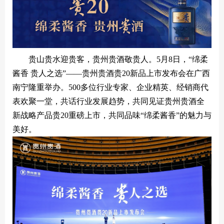
贵酒贵阳大曲系列
校园招聘
贵酒黔春酒系列
文创产品
贵山贵水迎贵客，贵州贵酒敬贵人。5月8日，“绵柔
星贵系列
酱香 贵人之选”——贵州贵酒贵20新品上市发布会在广西
南宁隆重举办。500多位行业专家、企业精英、经销商代
表欢聚一堂，共话行业发展趋势，共同见证贵州贵酒全
新战略产品贵20重磅上市，共同品味“绵柔酱香”的魅力与
美好。