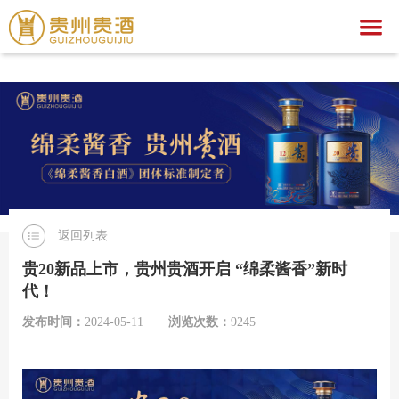
爱游戏,中国一站式爱游戏体育服务官网
爱游戏,中国一站式爱游戏体育服务官网
关于我们
爱游戏,中国一站式爱游戏体育服务官网
集团简介
产品中心
企业荣誉
公示公告
文化之旅
贵酒文化
爱游戏,中国一站式爱游戏体育服务官网
贵酒世家系列
返回列表
服务中心
宣传视频
行业动态
爱游戏,中国一站式爱游戏体育服务官网
社会公益
贵20新品上市，贵州贵酒开启 “绵柔酱香”新时
代！
招聘中心
贵酒匠心
贵酒美文
贵酒樽系列
党团建设
招标公告
发布时间：
2024-05-11
浏览次数：
9245
贵酒(金/红)系列
厂区旅游
中标公告
人才理念
贵酒品系列
经营者信息
社会招聘