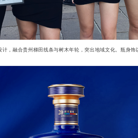
方设计，融合贵州梯田线条与树木年轮，突出地域文化。瓶身饰