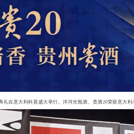
d颁奖典礼在意大利科莫盛大举行
。洋河光瓶酒、贵酒
20荣获意大利