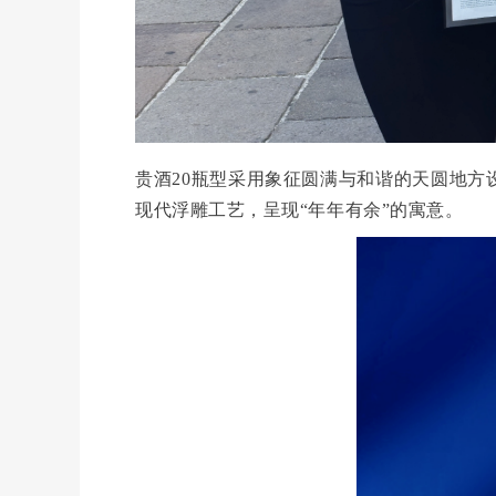
贵酒
20瓶型采用象征圆满与和谐的天圆地
现代浮雕工艺，呈现“年年有余”的寓意。