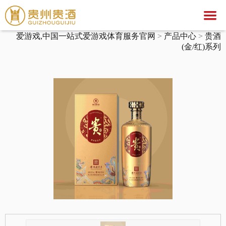
爱游戏,中国一站式爱游戏体育服务官网
爱游戏,中国一站式爱游戏体育服务官网
>
产品中心
>
贵酒
爱游戏,中国一站式爱游戏体育服务官网
(金/红)系列
关于我们
爱游戏,中国一站式爱游戏体育服务官网
集团简介
产品中心
企业荣誉
公示公告
文化之旅
贵酒文化
爱游戏,中国一站式爱游戏体育服务官网
贵酒世家系列
服务中心
宣传视频
行业动态
爱游戏,中国一站式爱游戏体育服务官网
社会公益
招聘中心
贵酒匠心
贵酒美文
贵酒樽系列
党团建设
招标公告
贵酒(金/红)系列
厂区旅游
中标公告
人才理念
贵酒品系列
经营者信息
社会招聘