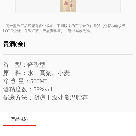
贵酒贵阳大曲系列
校园招聘
贵酒黔春酒系列
文创产品
* 同一型号产品可能有多个版本，不同版本的产品会存在差异（包括功能参数、
LOGO设计、外观细节、产品资料等），请以实物为准。
星贵系列
贵酒(金)
香 型：酱香型
原 料：水、高粱、小麦
净 含 量：500ML
酒精度数：53%vol
储藏方法：阴凉干燥处常温贮存
产品概述