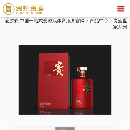
爱游戏,中国一站式爱游戏体育服务官网
爱游戏,中国一站式爱游戏体育服务官网
>
产品中心
>
贵酒世
爱游戏,中国一站式爱游戏体育服务官网
家系列
关于我们
爱游戏,中国一站式爱游戏体育服务官网
集团简介
产品中心
企业荣誉
公示公告
文化之旅
贵酒文化
爱游戏,中国一站式爱游戏体育服务官网
贵酒世家系列
服务中心
宣传视频
行业动态
爱游戏,中国一站式爱游戏体育服务官网
社会公益
招聘中心
贵酒匠心
贵酒美文
贵酒樽系列
党团建设
招标公告
贵酒(金/红)系列
厂区旅游
中标公告
人才理念
贵酒品系列
经营者信息
社会招聘