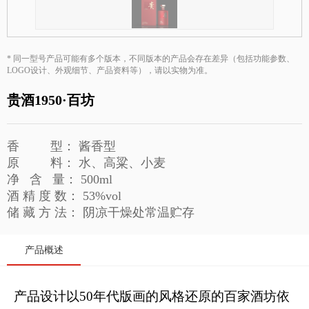
贵酒贵阳大曲系列
校园招聘
贵酒黔春酒系列
文创产品
* 同一型号产品可能有多个版本，不同版本的产品会存在差异（包括功能参数、
LOGO设计、外观细节、产品资料等），请以实物为准。
星贵系列
贵酒1950·百坊
香 型： 酱香型
原 料： 水、高粱、小麦
净 含 量： 500ml
酒 精 度 数： 53%vol
储 藏 方 法： 阴凉干燥处常温贮存
产品概述
产品设计以
50
年代
版画的风格还原的百家酒坊依