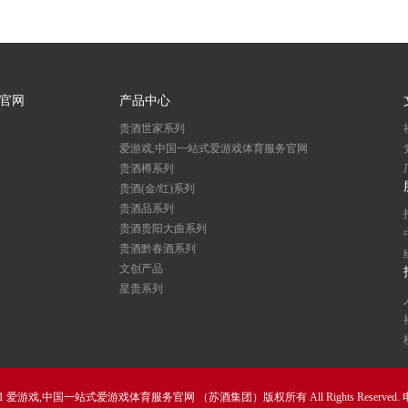
官网
产品中心
贵酒世家系列
爱游戏,中国一站式爱游戏体育服务官网
贵酒樽系列
贵酒(金/红)系列
贵酒品系列
贵酒贵阳大曲系列
贵酒黔春酒系列
文创产品
星贵系列
021 爱游戏,中国一站式爱游戏体育服务官网 （苏酒集团）版权所有 All Rights Reserved. 电话