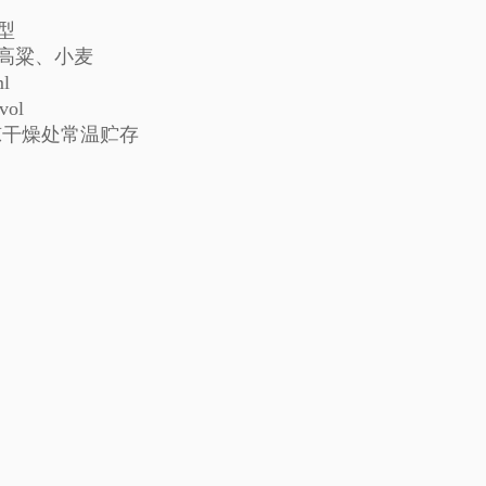
型
高粱、小麦
l
ol
阴凉干燥处常温贮存