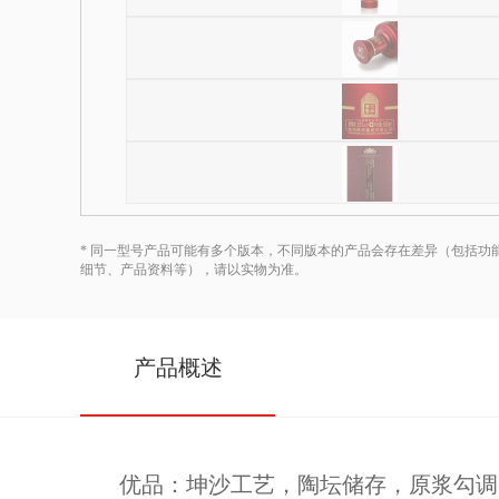
* 同一型号产品可能有多个版本，不同版本的产品会存在差异（包括功能
细节、产品资料等），请以实物为准。
产品概述
优品：坤沙工艺，陶坛储存，原浆勾调