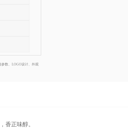
参数、LOGO设计、外观
，香正味醇。