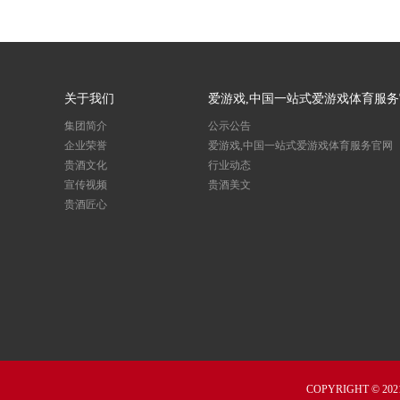
关于我们
爱游戏,中国一站式爱游戏体育服务
集团简介
公示公告
企业荣誉
爱游戏,中国一站式爱游戏体育服务官网
贵酒文化
行业动态
宣传视频
贵酒美文
贵酒匠心
COPYRIGHT © 2