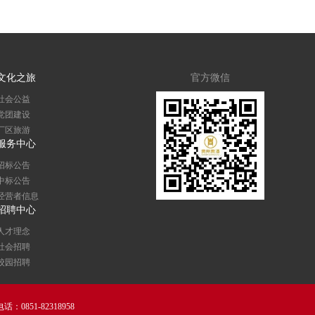
文化之旅
官方微信
社会公益
党团建设
厂区旅游
服务中心
招标公告
中标公告
经营者信息
招聘中心
人才理念
社会招聘
校园招聘
：0851-82318958